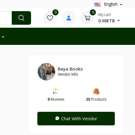
English
0
0
My cart
0.00ETB
Baya Books
Vendor Info
0
Reviews
25
Products
Chat With Vendor