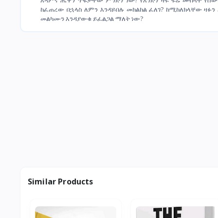
ከፈጠረው በኋላስ ለምን እንዳይበሉ መከልከል ፈለገ? ከሚከለክላቸው ዛፉ
መልካሙን እንዳያውቁ ይፈልጋል ማለት ነው?
Similar Products