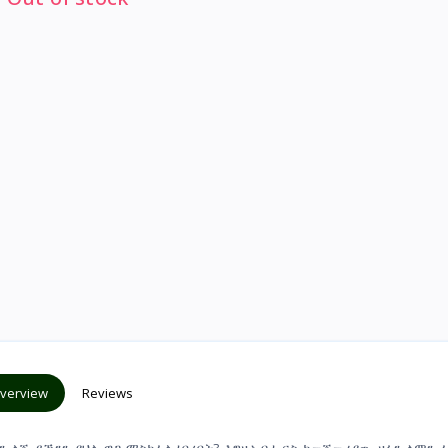
verview
Reviews
ን ልጅ ይኼንን ያህል ዋጋ ማስከፈል ነበረበት? እግዚአብሔርስ ከመጀመሪያው ዛፉን ለምን 