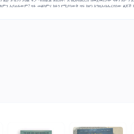
ን ለምን አያጠፋውም? ዛፉ መልካምና ክፉን የሚያሳውቅ ዛፍ ከሆነ እግዚአብሔርየሰው ልጆች 