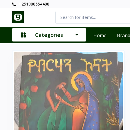
+251988554488
Categories
Home
Bran