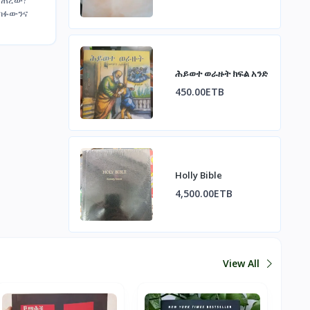
ክፉውንና
ሕይወተ ወራዙት ክፍል አንድ
450.00ETB
Holly Bible
4,500.00ETB
View All