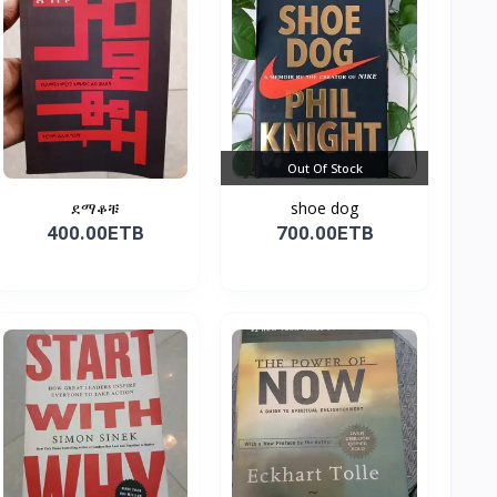
Out Of Stock
ደማቆቹ
shoe dog
400.00ETB
700.00ETB