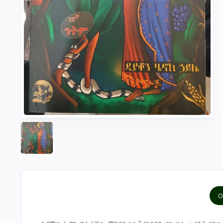
O
አዳምና ሔዋን ጥፋታቸው ምንድን ነው? የአንድን ዛፍ ፍሬ መብላት የሰው