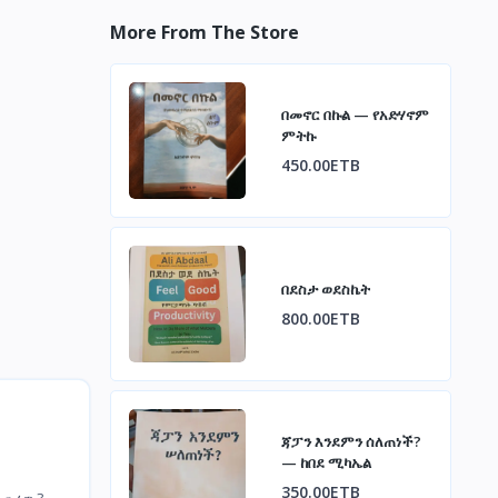
More From The Store
በመኖር በኩል — የአድሃኖም
ምትኩ
450.00ETB
በደስታ ወደስኬት
800.00ETB
ጃፓን እንደምን ሰለጠነች?
— ከበደ ሚካኤል
350.00ETB
ፈጠረው?