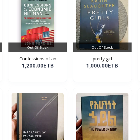
Out Of Stock
Out Of Stock
Confessions of an
pretty girl
Econo...
1,200.00ETB
1,000.00ETB