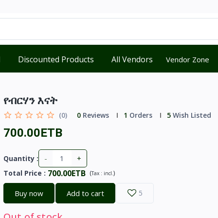
d
Discounted Products
All Vendors
Vendor Zone
የብርሃን እናት
(0)
0
Reviews
1
Orders
5
Wish Listed
700.00ETB
-
+
Quantity :
700.00ETB
Total Price
:
(
)
Tax :
incl.
Buy now
Add to cart
5
Out of stock